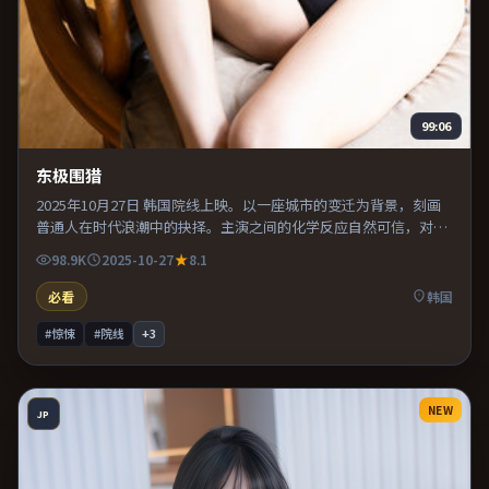
99:06
东极围猎
2025年10月27日 韩国院线上映。以一座城市的变迁为背景，刻画
普通人在时代浪潮中的抉择。主演之间的化学反应自然可信，对手
戏张力贯穿全片。推荐给偏爱群像戏与命运母题的影迷。
98.9K
2025-10-27
8.1
必看
韩国
#惊悚
#院线
+
3
NEW
JP