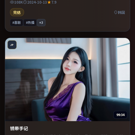
108K
2024-10-13
7.9
完结
韩国
#喜剧
#热播
+
3
JP
99:34
锈带手记