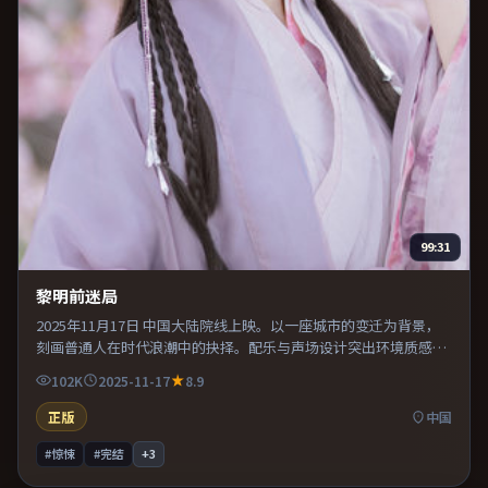
99:31
黎明前迷局
2025年11月17日 中国大陆院线上映。以一座城市的变迁为背景，
刻画普通人在时代浪潮中的抉择。配乐与声场设计突出环境质感，
使观众更易沉浸其中。适合喜欢现实主义题材的观众，情绪后劲较
102K
2025-11-17
8.9
足。
正版
中国
#惊悚
#完结
+
3