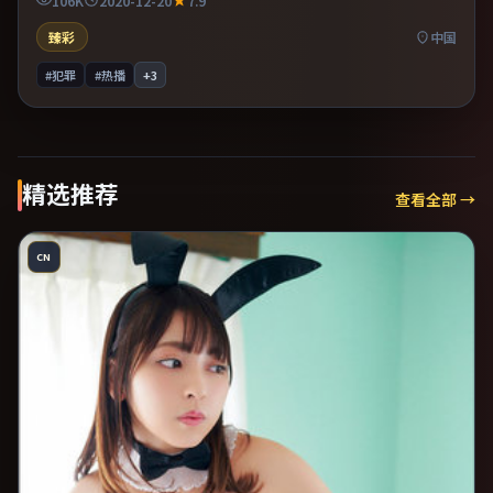
106K
2020-12-20
7.9
不俗。
臻彩
中国
#犯罪
#热播
+
3
精选推荐
查看全部 →
CN