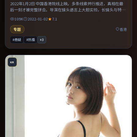
2022年1月2日 中国香港院线上映。多条线索并行推进，真相在最
后一刻才被完整拼合。导演在镜头语言上大胆实验，长镜头与特写
交替强化压迫感。既有类型片爽感，也保留作者表达，口碑潜力不
109K
2022-01-02
7.1
俗。
专题
香港
#悬疑
#热播
+
3
KR