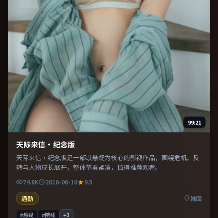
99:21
天际来信·纪念版
天际来信·纪念版是一部以悬疑为核心的影视作品，围绕危机、反
转与人物成长展开，整体节奏紧凑，值得推荐观看。
74.8K
2016-06-10
9.5
通勤
韩国
#悬疑
#院线
+
3