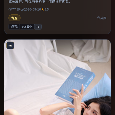
成长展开，整体节奏紧凑，值得推荐观看。
77.9K
2020-08-10
9.5
专题
英国
#冒险
#连载中
+
3
KR