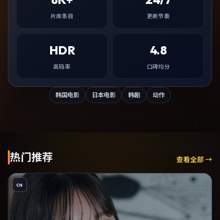
片库条目
更新节奏
HDR
4.8
高码率
口碑均分
韩国电影
日本电影
韩剧
动作
热门推荐
查看全部 →
CN