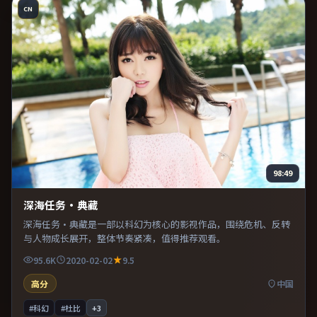
CN
98:49
深海任务·典藏
深海任务·典藏是一部以科幻为核心的影视作品，围绕危机、反转
与人物成长展开，整体节奏紧凑，值得推荐观看。
95.6K
2020-02-02
9.5
高分
中国
#科幻
#杜比
+
3