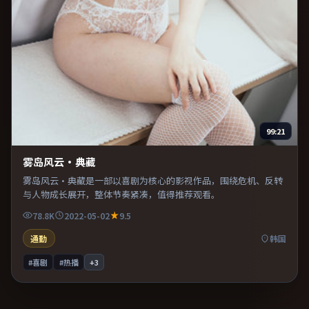
99:21
雾岛风云·典藏
雾岛风云·典藏是一部以喜剧为核心的影视作品，围绕危机、反转
与人物成长展开，整体节奏紧凑，值得推荐观看。
78.8K
2022-05-02
9.5
通勤
韩国
#喜剧
#热播
+
3