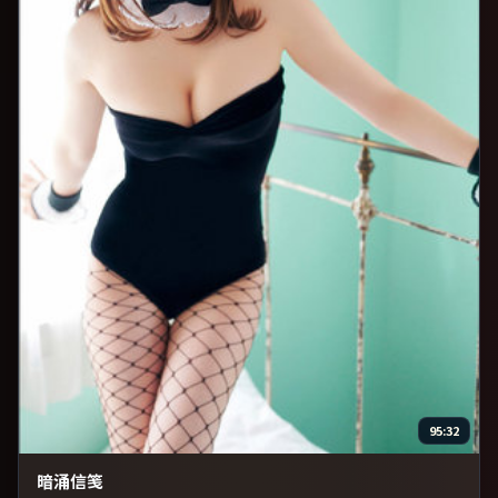
95:32
暗涌信笺