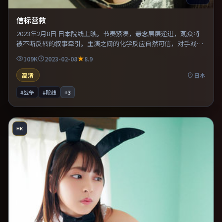
信标营救
2023年2月8日 日本院线上映。节奏紧凑，悬念层层递进，观众将
被不断反转的叙事牵引。主演之间的化学反应自然可信，对手戏张
力贯穿全片。整体完成度较高，适合周末一口气看完。
109K
2023-02-08
8.9
高清
日本
#战争
#院线
+
3
HK