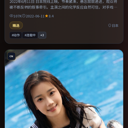
2022年6月11日 日本院线上映。节奏紧凑，悬念层层递进，观众将
被不断反转的叙事牵引。主演之间的化学反应自然可信，对手戏张
力贯穿全片。适合喜欢现实主义题材的观众，情绪后劲较足。
107K
2022-06-11
8.4
精选
日本
#动作
#连载中
+
3
CN