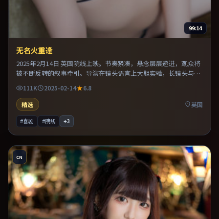
99:14
无名火重逢
2025年2月14日 英国院线上映。节奏紧凑，悬念层层递进，观众将
被不断反转的叙事牵引。导演在镜头语言上大胆实验，长镜头与特
写交替强化压迫感。片尾留白意味深长，值得二刷细品台词与构
111K
2025-02-14
6.8
图。
精选
英国
#喜剧
#院线
+
3
CN