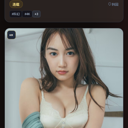
连载
韩国
#科幻
#4K
+
3
KR