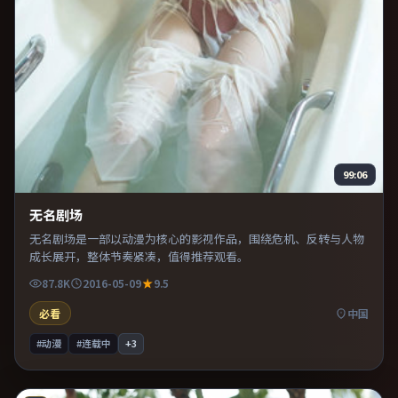
99:06
无名剧场
无名剧场是一部以动漫为核心的影视作品，围绕危机、反转与人物
成长展开，整体节奏紧凑，值得推荐观看。
87.8K
2016-05-09
9.5
必看
中国
#动漫
#连载中
+
3