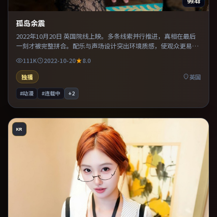
99:48
孤岛余震
2022年10月20日 英国院线上映。多条线索并行推进，真相在最后
一刻才被完整拼合。配乐与声场设计突出环境质感，使观众更易沉
浸其中。既有类型片爽感，也保留作者表达，口碑潜力不俗。
111K
2022-10-20
8.0
独播
英国
#动漫
#连载中
+
2
KR