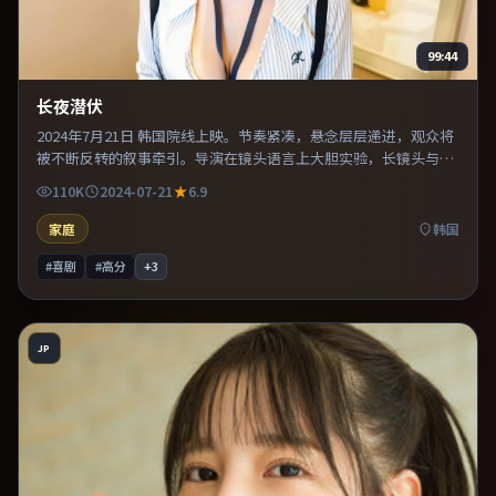
99:44
长夜潜伏
2024年7月21日 韩国院线上映。节奏紧凑，悬念层层递进，观众将
被不断反转的叙事牵引。导演在镜头语言上大胆实验，长镜头与特
写交替强化压迫感。片尾留白意味深长，值得二刷细品台词与构
110K
2024-07-21
6.9
图。
家庭
韩国
#喜剧
#高分
+
3
JP